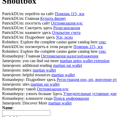
Shoutbox
PatrickDUm:
перейти на сайт
Помощь 115, зск
PatrickDUm:
Главная
Купить фирму
PatrickDUm:
посетить сайт
Оптимизация ндс
PatrickDUm:
Смотреть здесь
Реорганизация
PatrickDUm:
нажмите здесь
Открытие счета
PatrickDUm:
Подробнее здесь
Усн, осно
Robinhex:
Explore the complete casino game catalog here
секс
PatrickDUm:
посмотреть в этом разделе
Помощь 115, зск
Robinhex:
Explore the complete casino game catalog here
секс
Romanhepsy:
Главная
Оптимизация налогооблажения
Jamesjeorn:
you can find out more
martian aptos wallet extension
Jamesjeorn:
additional reading
martian sui wallet
Jamesjeorn:
index
martian wallet
Jamesjeorn:
helpful resources
martian wallet
Romanhepsy:
Подробнее здесь
Регистрация ооо, ип, внесение е
Jamesjeorn:
sites
martian sui wallet
Romanhepsy:
такой
Оптимизация ндс
Romanhepsy:
узнать больше Здесь
Учредительные уставные до
Romanhepsy:
кликните сюда
Поиск информации
Jamesjeorn:
Discover More
martian wallet
Name
: