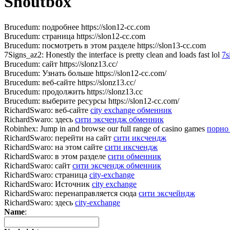
Shoutbox
Brucedum:
подробнее https://slon12-cc.com
Brucedum:
страница https://slon12-cc.com
Brucedum:
посмотреть в этом разделе https://slon13-cc.com
7Signs_az2:
Honestly the interface is pretty clean and loads fast lol
7s
Brucedum:
сайт https://slonz13.cc/
Brucedum:
Узнать больше https://slon12-cc.com/
Brucedum:
веб-сайте https://slonz13.cc/
Brucedum:
продолжить https://slonz13.cc
Brucedum:
выберите ресурсы https://slon12-cc.com/
RichardSwaro:
веб-сайте
city exchange обменник
RichardSwaro:
здесь
сити эксчендж обменник
Robinhex:
Jump in and browse our full range of casino games
порно
RichardSwaro:
перейти на сайт
сити иксчендж
RichardSwaro:
на этом сайте
сити иксчендж
RichardSwaro:
в этом разделе
сити обменник
RichardSwaro:
сайт
сити эксчендж обменник
RichardSwaro:
страница
city-exchange
RichardSwaro:
Источник
city exchange
RichardSwaro:
перенаправляется сюда
сити эксчейндж
RichardSwaro:
здесь
city-exchange
Name
: